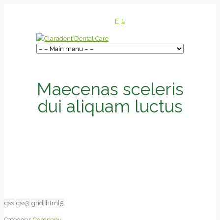
F
L
Maecenas sceleris
dui aliquam luctus
css
css3
grid
html5
Category:
Company