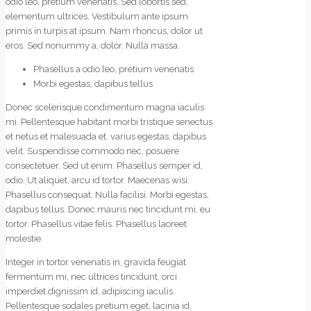
odio leo, pretium venenatis. Sed lobortis sed,
elementum ultrices. Vestibulum ante ipsum
primis in turpis at ipsum. Nam rhoncus, dolor ut
eros. Sed nonummy a, dolor. Nulla massa.
Phasellus a odio leo, pretium venenatis
Morbi egestas, dapibus tellus
Donec scelerisque condimentum magna iaculis
mi. Pellentesque habitant morbi tristique senectus
et netus et malesuada et, varius egestas, dapibus
velit. Suspendisse commodo nec, posuere
consectetuer. Sed ut enim. Phasellus semper id,
odio. Ut aliquet, arcu id tortor. Maecenas wisi.
Phasellus consequat. Nulla facilisi. Morbi egestas,
dapibus tellus. Donec mauris nec tincidunt mi, eu
tortor. Phasellus vitae felis. Phasellus laoreet
molestie.
Integer in tortor venenatis in, gravida feugiat
fermentum mi, nec ultrices tincidunt, orci
imperdiet dignissim id, adipiscing iaculis.
Pellentesque sodales pretium eget, lacinia id,