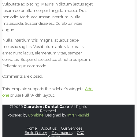
vulputate adipiscing. Mauris in dictum lectus eget
ipsum dolor ullamcorper fringilla, massa. Duis
non odio. Morbi accumsan interdum. Nulla
malesuada. Suspendisse est. Curabitur vitae
augue.
Nulla interdum wisi magna, at lacus pede,
molestie sagittis. Vestibulum ante vitae erat sit
amet nunc lacus, elementum vitae, semper
convallis. Suspendisse sed leo at nulla eu ipsum.
Pellentesque commodo.
Comments are closed.
This template supports the sidebar's widgets.
Add
one
or use Full Width layout.
© 2026
Claradent Dental Care
. All Rights
Reserved.
Powered by
Combine
. Designed by
Imran Rashid
Home
About us
Our Services
Smile Gallery
Testimonials
CQC
Contact